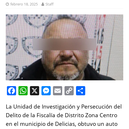
febrero 18, 2025
Staff
F
W
X
M
E
C
S
a
h
e
m
o
h
La Unidad de Investigación y Persecución del
c
at
ss
ai
p
a
Delito de la Fiscalía de Distrito Zona Centro
e
s
e
l
y
re
en el municipio de Delicias, obtuvo un auto
b
A
n
Li