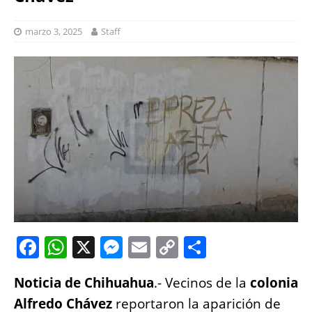
marzo 3, 2025
Staff
F
W
X
M
E
C
S
a
h
e
m
o
h
Noticia de Chihuahua
.- Vecinos de la
colonia
c
at
ss
ai
p
a
Alfredo Chávez
reportaron la aparición de