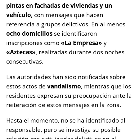
e
s
e
l
y
re
pintas en fachadas de viviendas y un
b
A
n
Li
vehículo
, con mensajes que hacen
o
p
g
n
referencia a grupos delictivos. En al menos
o
p
er
k
ocho domicilios
se identificaron
k
inscripciones como
«La Empresa»
y
«Aztecas»
, realizadas durante dos noches
consecutivas.
Las autoridades han sido notificadas sobre
estos actos de
vandalismo
, mientras que los
residentes expresan su preocupación ante la
reiteración de estos mensajes en la zona.
Hasta el momento, no se ha identificado al
responsable, pero se investiga su posible
relación con actividades delictivas en el