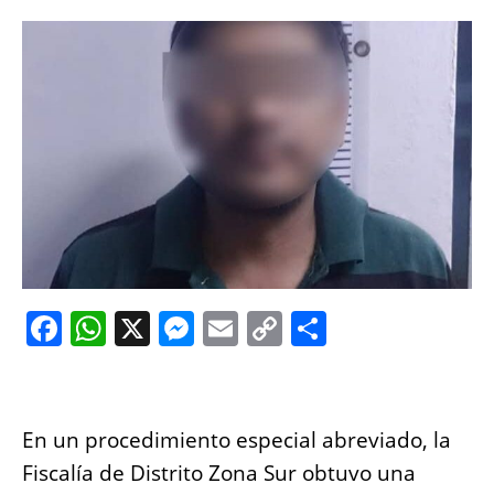
F
W
X
M
E
C
S
a
h
e
m
o
h
c
at
ss
ai
p
a
e
s
e
l
y
re
En un procedimiento especial abreviado, la
b
A
n
Li
Fiscalía de Distrito Zona Sur obtuvo una