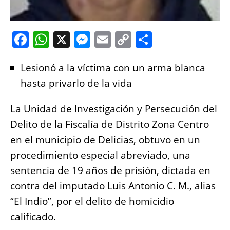
F
W
X
M
E
C
S
a
h
e
m
o
h
Lesionó a la víctima con un arma blanca
c
at
ss
ai
p
a
hasta privarlo de la vida
e
s
e
l
y
re
b
A
n
Li
La Unidad de Investigación y Persecución del
o
p
g
n
Delito de la Fiscalía de Distrito Zona Centro
o
p
er
k
en el municipio de Delicias, obtuvo en un
k
procedimiento especial abreviado, una
sentencia de 19 años de prisión, dictada en
contra del imputado Luis Antonio C. M., alias
“El Indio”, por el delito de homicidio
calificado.