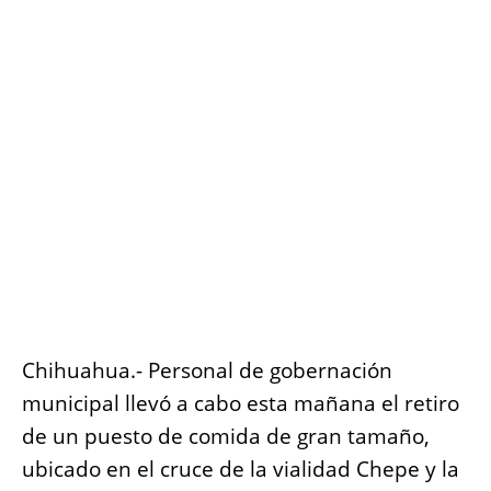
o
p
g
n
o
p
er
k
k
Chihuahua.- Personal de gobernación
municipal llevó a cabo esta mañana el retiro
de un puesto de comida de gran tamaño,
ubicado en el cruce de la vialidad Chepe y la