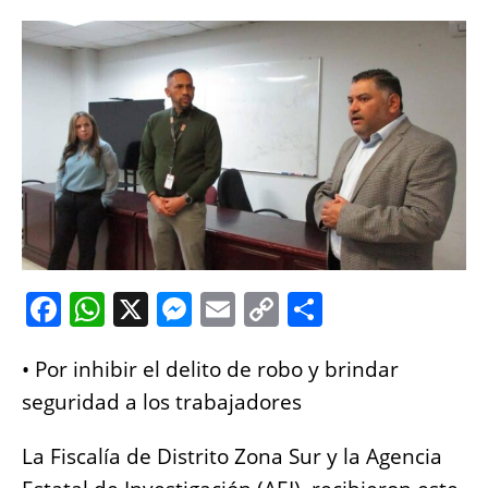
F
W
X
M
E
C
S
a
h
e
m
o
h
• Por inhibir el delito de robo y brindar
c
at
ss
ai
p
a
seguridad a los trabajadores
e
s
e
l
y
re
b
A
n
Li
La Fiscalía de Distrito Zona Sur y la Agencia
o
p
g
n