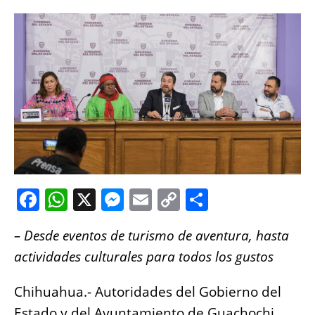
F
W
X
M
E
C
S
a
h
e
m
o
h
– Desde eventos de turismo de aventura, hasta
c
at
ss
ai
p
a
actividades culturales para todos los gustos
e
s
e
l
y
re
b
A
n
Li
Chihuahua.- Autoridades del Gobierno del
o
p
g
n
Estado y del Ayuntamiento de Guachochi