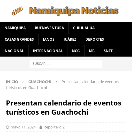
NAMIQUIPA
BUENAVENTURA
CHIHUAHUA
CASAS GRANDES
JANOS
JUÁREZ
DEPORTES
NACIONAL
INTERNACIONAL
NCG
MB
SNTE
INICIO
GUACHOCHI
Presentan calendario de eventos
turísticos en Guachochi
Presentan calendario de eventos
turísticos en Guachochi
mayo 11, 2024
Reportero 2