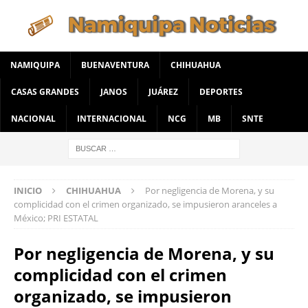
NAMIQUIPA
BUENAVENTURA
CHIHUAHUA
CASAS GRANDES
JANOS
JUÁREZ
DEPORTES
NACIONAL
INTERNACIONAL
NCG
MB
SNTE
INICIO
CHIHUAHUA
Por negligencia de Morena, y su
complicidad con el crimen organizado, se impusieron aranceles a
México; PRI ESTATAL
Por negligencia de Morena, y su
complicidad con el crimen
organizado, se impusieron