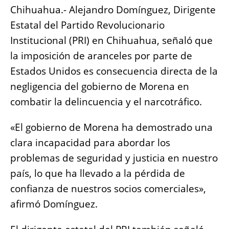
e
s
e
l
y
re
Chihuahua.- Alejandro Domínguez, Dirigente
b
A
n
Li
Estatal del Partido Revolucionario
o
p
g
n
Institucional (PRI) en Chihuahua, señaló que
o
p
er
k
la imposición de aranceles por parte de
k
Estados Unidos es consecuencia directa de la
negligencia del gobierno de Morena en
combatir la delincuencia y el narcotráfico.
«El gobierno de Morena ha demostrado una
clara incapacidad para abordar los
problemas de seguridad y justicia en nuestro
país, lo que ha llevado a la pérdida de
confianza de nuestros socios comerciales»,
afirmó Domínguez.