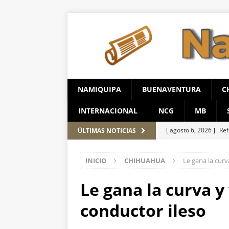
NAMIQUIPA
BUENAVENTURA
C
INTERNACIONAL
NCG
MB
[ agosto 6, 2026 ]
Ref
ÚLTIMAS NOTICIAS
aire y tierra
ESTAT
INICIO
CHIHUAHUA
Le gana la curva
[ agosto 6, 2026 ]
Pro
serrana para jueves y
Le gana la curva y 
[ agosto 6, 2026 ]
Inc
conductor ileso
Ampliación; investigan