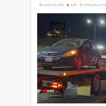
[ agosto 6, 2026 ]
Gua
enero 30, 2025
Staff
Chihuahua
,
Pol
requiere al menos 6
[ agosto 6, 2026 ]
Mar
carretera Aldama