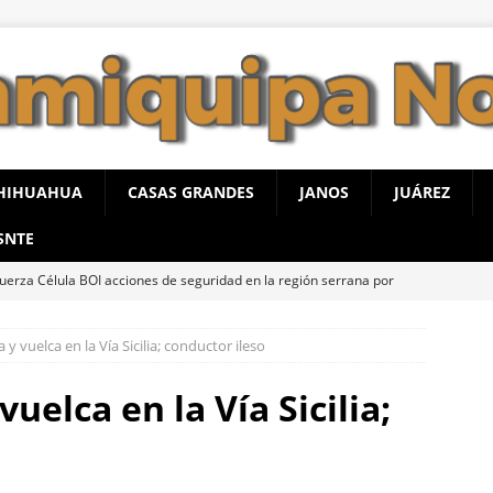
HIHUAHUA
CASAS GRANDES
JANOS
JUÁREZ
SNTE
uerza Célula BOI acciones de seguridad en la región serrana por
AL
 y vuelca en la Vía Sicilia; conductor ileso
nostican lluvias muy fuertes y tormentas eléctricas en la región
 viernes
BUENAVENTURA
vuelca en la Vía Sicilia;
endio consume vivienda de madera en la colonia Proletaria
 posible acto intencional
ESTATAL