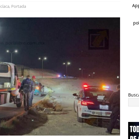
dalupe y Calvo opera con 21 policías municipales; corporación
icíaca
,
Portada
0 elementos más
ESTATAL
co Bonilla cumple: inaugura el Paso Superior de Fuerza Aérea y
ESTATAL
Busc