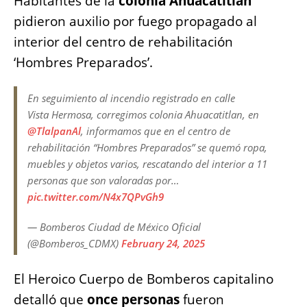
Habitantes de la
colonia Ahuacatitlán
o
p
er
k
pidieron auxilio por fuego propagado al
k
interior del centro de rehabilitación
‘Hombres Preparados’.
En seguimiento al incendio registrado en calle
Vista Hermosa, corregimos colonia Ahuacatitlan, en
@TlalpanAl
, informamos que en el centro de
rehabilitación “Hombres Preparados” se quemó ropa,
muebles y objetos varios, rescatando del interior a 11
personas que son valoradas por…
pic.twitter.com/N4x7QPvGh9
— Bomberos Ciudad de México Oficial
(@Bomberos_CDMX)
February 24, 2025
El Heroico Cuerpo de Bomberos capitalino
detalló que
once personas
fueron