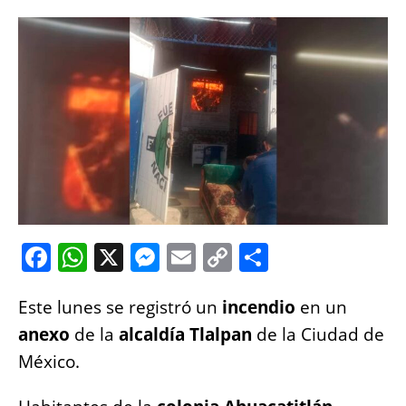
F
W
X
M
E
C
S
a
h
e
m
o
h
Este lunes se registró un
c
at
ss
ai
incendio
p
a
en un
anexo
de la
alcaldía Tlalpan
de la Ciudad de
e
s
e
l
y
re
México.
b
A
n
Li
o
p
g
n