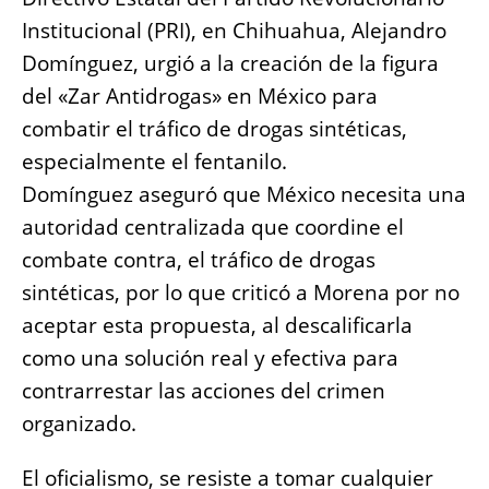
o
p
g
n
Institucional (PRI), en Chihuahua, Alejandro
o
p
er
k
Domínguez, urgió a la creación de la figura
k
del «Zar Antidrogas» en México para
combatir el tráfico de drogas sintéticas,
especialmente el fentanilo.
Domínguez aseguró que México necesita una
autoridad centralizada que coordine el
combate contra, el tráfico de drogas
sintéticas, por lo que criticó a Morena por no
aceptar esta propuesta, al descalificarla
como una solución real y efectiva para
contrarrestar las acciones del crimen
organizado.
El oficialismo, se resiste a tomar cualquier