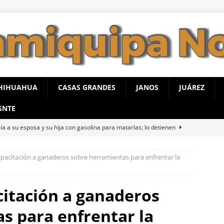
HIHUAHUA
CASAS GRANDES
JANOS
JUÁREZ
SNTE
ía a su esposa y su hija con gasolina para matarlas; lo detienen
pacitación a ganaderos sobre herramientas para enfrentar la
eos en Juárez aseguran un tigre de bengala, un lagarto y
nvestigación por homicidio
ESTATAL
itación a ganaderos
n Falomir se reúne con vecinos de El Saucito y lleva mensaje de
s para enfrentar la
STATAL