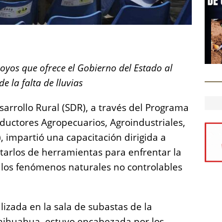
S
h
oyos que ofrece el Gobierno del Estado al
a
e la falta de lluvias
re
arrollo Rural (SDR), a través del Programa
oductores Agropecuarios, Agroindustriales,
, impartió una capacitación dirigida a
otarlos de herramientas para enfrentar la
e los fenómenos naturales no controlables
alizada en la sala de subastas de la
hihuahua, estuvo encabezada por los