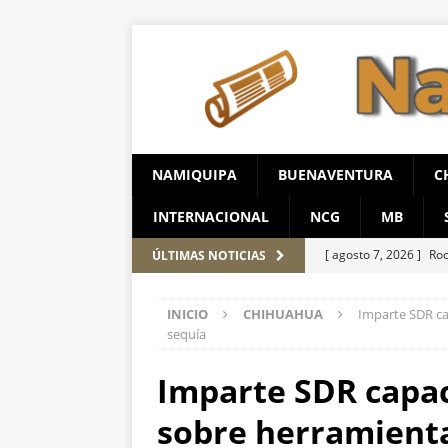
NAMIQUIPA
BUENAVENTURA
C
INTERNACIONAL
NCG
MB
[ agosto 7, 2026 ]
Roc
ÚLTIMAS NOTICIAS
ESTATAL
INICIO
CHIHUAHUA
Imparte SDR ca
[ agosto 7, 2026 ]
Cat
sequía
evidencias clave en i
Imparte SDR capac
[ agosto 6, 2026 ]
Ala
sobre herramienta
unidad en el PAN
E