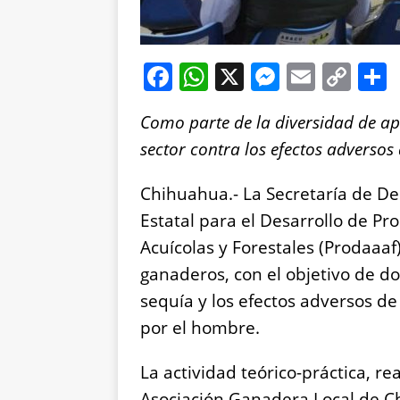
F
W
X
M
E
C
a
h
e
m
o
Como parte de la diversidad de ap
c
at
ss
ai
p
sector contra los efectos adversos d
e
s
e
l
y
b
A
n
Li
Chihuahua.- La Secretaría de Des
o
p
g
n
Estatal para el Desarrollo de Pr
o
p
er
k
Acuícolas y Forestales (Prodaaaf)
k
ganaderos, con el objetivo de d
sequía y los efectos adversos d
por el hombre.
La actividad teórico-práctica, re
Asociación Ganadera Local de C