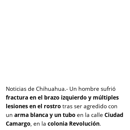
o
p
g
n
o
p
er
k
k
Noticias de Chihuahua.- Un hombre sufrió
fractura en el brazo izquierdo y múltiples
lesiones en el rostro
tras ser agredido con
un
arma blanca y un tubo
en la calle
Ciudad
Camargo
, en la
colonia Revolución
.