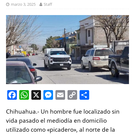
marzo 3, 2025
Staff
F
W
X
M
E
C
S
a
h
e
m
o
h
Chihuahua.- Un hombre fue localizado sin
c
at
ss
ai
p
a
vida pasado el mediodía en domicilio
e
s
e
l
y
re
utilizado como «picadero», al norte de la
b
A
n
Li