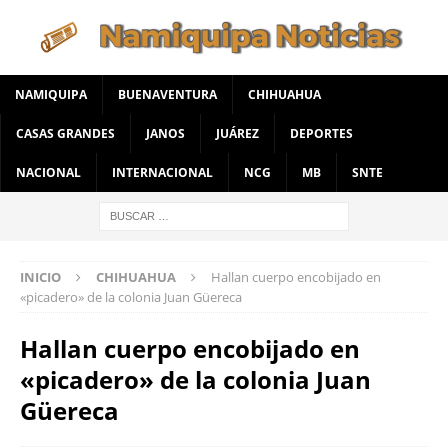
NAMIQUIPA
BUENAVENTURA
CHIHUAHUA
CASAS GRANDES
JANOS
JUÁREZ
DEPORTES
NACIONAL
INTERNACIONAL
NCG
MB
SNTE
INICIO
CHIHUAHUA
Hallan cuerpo encobijado en
«picadero» de la colonia Juan Güereca
Hallan cuerpo encobijado en
«picadero» de la colonia Juan
Güereca