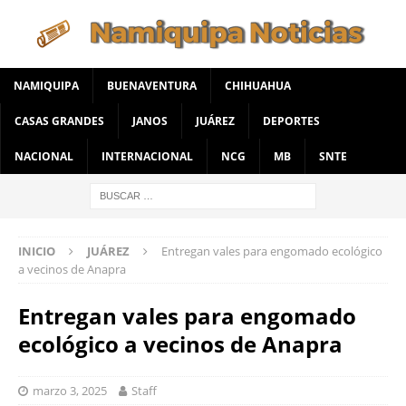
NAMIQUIPA
BUENAVENTURA
CHIHUAHUA
CASAS GRANDES
JANOS
JUÁREZ
DEPORTES
NACIONAL
INTERNACIONAL
NCG
MB
SNTE
INICIO
JUÁREZ
Entregan vales para engomado ecológico
a vecinos de Anapra
Entregan vales para engomado
ecológico a vecinos de Anapra
marzo 3, 2025
Staff