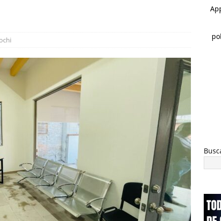
tiene Policía Rural operativo preventivo en Majalca durante las
AL
co Bonilla visita Rubio, Cuauhtémoc: liderazgos del sector
ochi
 en Chihuahua
BUENAVENTURA
Busc