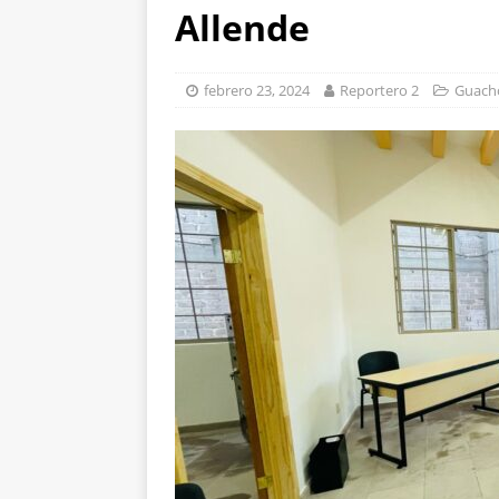
[ agosto 8, 2026 ]
Man
Allende
vacaciones
ESTAT
[ agosto 8, 2026 ]
Mar
febrero 23, 2024
Reportero 2
Guach
respaldan su trabajo