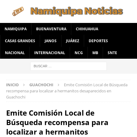
NAMIQUIPA
BUENAVENTURA
CHIHUAHUA
CASAS GRANDES
JANOS
JUÁREZ
DEPORTES
NACIONAL
INTERNACIONAL
NCG
MB
SNTE
INICIO
GUACHOCHI
Emite Comisión Local de Búsqueda
recompensa para localizar a hermanitos desaparecidos en
Guachochi
Emite Comisión Local de
Búsqueda recompensa para
localizar a hermanitos