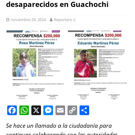
desaparecidos en Guachochi
noviembre 29, 2024
Reportero 2
F
W
X
M
E
C
S
a
h
e
m
o
h
Se hace un llamado a la ciudadanía para
c
at
ss
ai
p
a
continuar colaborando con las autoridades