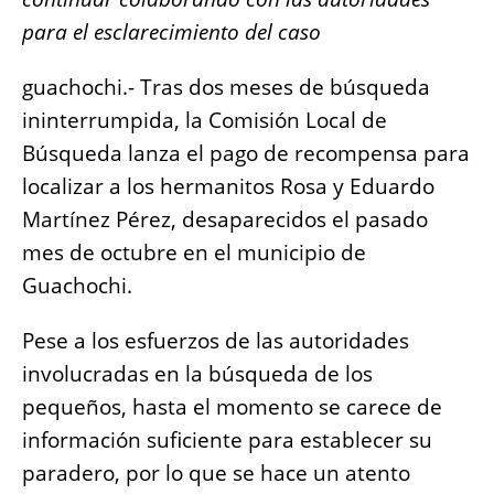
e
s
e
l
y
re
para el esclarecimiento del caso
b
A
n
Li
o
p
g
n
guachochi.- Tras dos meses de búsqueda
o
p
er
k
ininterrumpida, la Comisión Local de
k
Búsqueda lanza el pago de recompensa para
localizar a los hermanitos Rosa y Eduardo
Martínez Pérez, desaparecidos el pasado
mes de octubre en el municipio de
Guachochi.
Pese a los esfuerzos de las autoridades
involucradas en la búsqueda de los
pequeños, hasta el momento se carece de
información suficiente para establecer su
paradero, por lo que se hace un atento