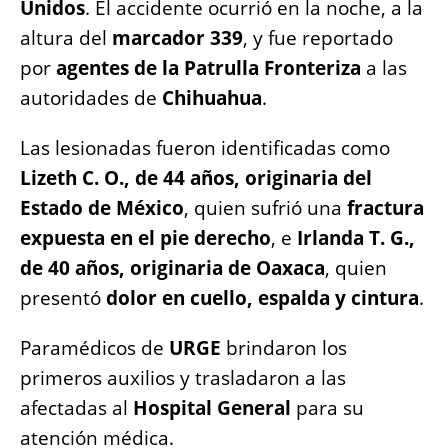
Unidos
. El accidente ocurrió en la noche, a la
o
p
g
n
altura del
marcador 339
, y fue reportado
o
p
er
k
por
agentes de la Patrulla Fronteriza
a las
k
autoridades de
Chihuahua
.
Las lesionadas fueron identificadas como
Lizeth C. O., de 44 años, originaria del
Estado de México
, quien sufrió una
fractura
expuesta en el pie derecho
, e
Irlanda T. G.,
de 40 años, originaria de Oaxaca
, quien
presentó
dolor en cuello, espalda y cintura
.
Paramédicos de
URGE
brindaron los
primeros auxilios y trasladaron a las
afectadas al
Hospital General
para su
atención médica.