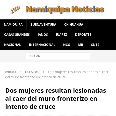
NAMIQUIPA
BUENAVENTURA
CHIHUAHUA
CASAS GRANDES
JANOS
JUÁREZ
DEPORTES
NACIONAL
INTERNACIONAL
NCG
MB
SNTE
INICIO
ESTATAL
Dos mujeres resultan lesionadas al caer
del muro fronterizo en intento de cruce
Dos mujeres resultan lesionadas
al caer del muro fronterizo en
intento de cruce