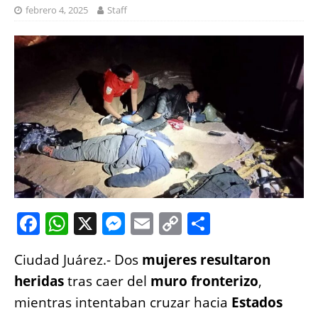
febrero 4, 2025
Staff
F
W
X
M
E
C
S
a
h
e
m
o
h
Ciudad Juárez.- Dos
mujeres resultaron
c
at
ss
ai
p
a
heridas
tras caer del
muro fronterizo
,
e
s
e
l
y
re
mientras intentaban cruzar hacia
Estados
b
A
n
Li