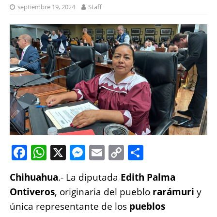
septiembre 19, 2024
Staff
F
W
X
M
E
C
S
a
h
e
m
o
h
Chihuahua
.- La diputada
Edith Palma
c
at
ss
ai
p
a
Ontiveros
, originaria del pueblo
rarámuri
y
e
s
e
l
y
re
única representante de los
pueblos
b
A
n
Li