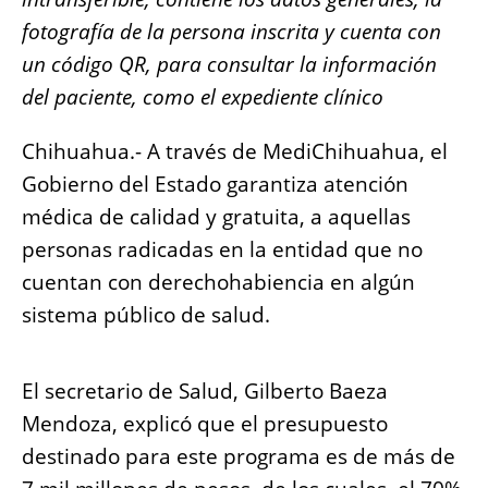
e
s
e
l
y
re
fotografía de la persona inscrita y cuenta con
b
A
n
Li
un código QR, para consultar la información
o
p
g
n
del paciente, como el expediente clínico
o
p
er
k
k
Chihuahua.- A través de MediChihuahua, el
Gobierno del Estado garantiza atención
médica de calidad y gratuita, a aquellas
personas radicadas en la entidad que no
cuentan con derechohabiencia en algún
sistema público de salud.
El secretario de Salud, Gilberto Baeza
Mendoza, explicó que el presupuesto
destinado para este programa es de más de