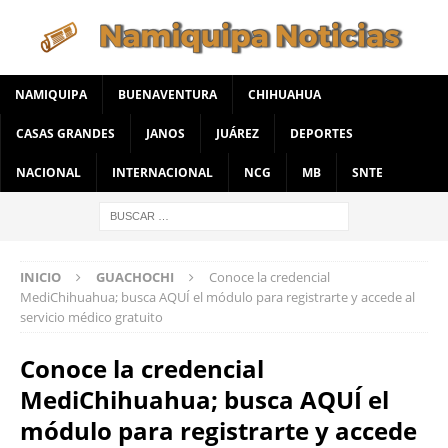
NAMIQUIPA
BUENAVENTURA
CHIHUAHUA
CASAS GRANDES
JANOS
JUÁREZ
DEPORTES
NACIONAL
INTERNACIONAL
NCG
MB
SNTE
INICIO
GUACHOCHI
Conoce la credencial
MediChihuahua; busca AQUÍ el módulo para registrarte y accede al
servicio médico gratuito
Conoce la credencial
MediChihuahua; busca AQUÍ el
módulo para registrarte y accede