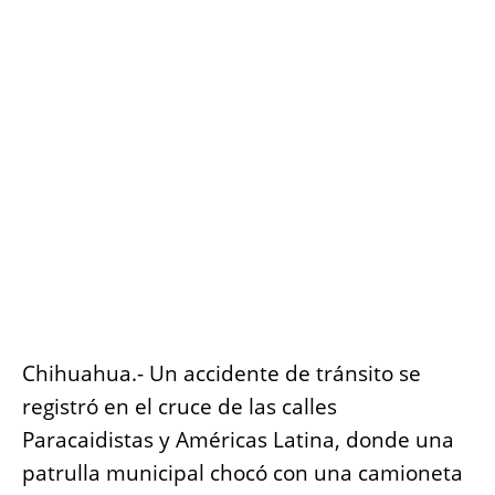
o
p
g
n
o
p
er
k
k
Chihuahua.- Un accidente de tránsito se
registró en el cruce de las calles
Paracaidistas y Américas Latina, donde una
patrulla municipal chocó con una camioneta