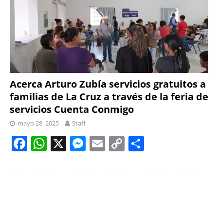
Acerca Arturo Zubía servicios gratuitos a
familias de La Cruz a través de la feria de
servicios Cuenta Conmigo
mayo 28, 2025
Staff
F
W
X
M
E
C
S
a
h
e
m
o
h
c
at
ss
ai
p
ar
e
s
e
l
y
e
b
A
n
Li