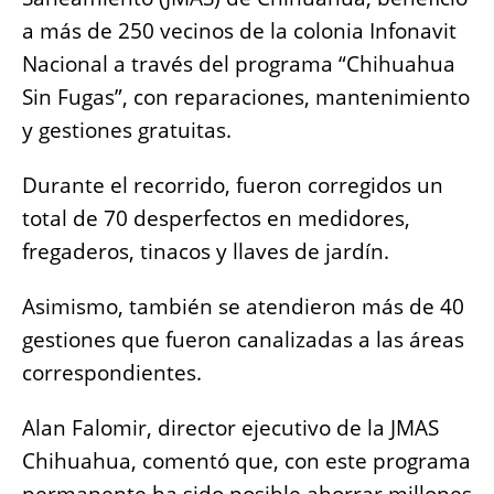
o
p
g
n
a más de 250 vecinos de la colonia Infonavit
o
p
er
k
Nacional a través del programa “Chihuahua
k
Sin Fugas”, con reparaciones, mantenimiento
y gestiones gratuitas.
Durante el recorrido, fueron corregidos un
total de 70 desperfectos en medidores,
fregaderos, tinacos y llaves de jardín.
Asimismo, también se atendieron más de 40
gestiones que fueron canalizadas a las áreas
correspondientes.
Alan Falomir, director ejecutivo de la JMAS
Chihuahua, comentó que, con este programa