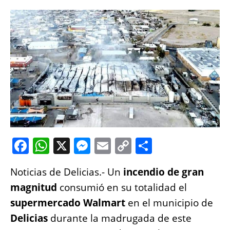
F
W
X
M
E
C
S
a
h
e
m
o
h
Noticias de Delicias.- Un
incendio de gran
c
at
ss
ai
p
a
magnitud
consumió en su totalidad el
e
s
e
l
y
re
supermercado Walmart
en el municipio de
b
A
n
Li
Delicias
durante la madrugada de este
o
p
g
n