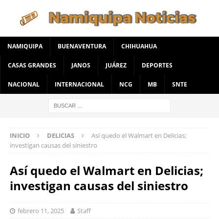
NAMIQUIPA
BUENAVENTURA
CHIHUAHUA
CASAS GRANDES
JANOS
JUÁREZ
DEPORTES
NACIONAL
INTERNACIONAL
NCG
MB
SNTE
INICIO
DELICIAS
Así quedo el Walmart en Delicias;
investigan causas del siniestro
Así quedo el Walmart en Delicias;
investigan causas del siniestro
febrero 11, 2025
Staff