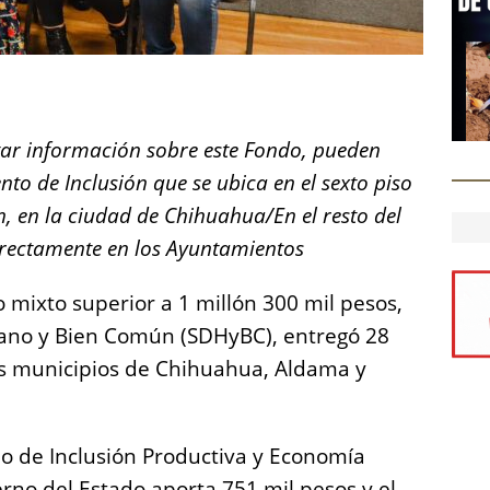
S
h
itar información sobre este Fondo, pueden
a
to de Inclusión que se ubica en el sexto piso
re
ón, en la ciudad de Chihuahua/En el resto del
irectamente en los Ayuntamientos
mixto superior a 1 millón 300 mil pesos,
mano y Bien Común (SDHyBC), entregó 28
s municipios de Chihuahua, Aldama y
o de Inclusión Productiva y Economía
ierno del Estado aporta 751 mil pesos y el