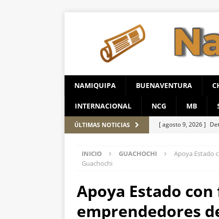
NAMIQUIPA
BUENAVENTURA
C
INTERNACIONAL
NCG
MB
[ agosto 9, 2026 ]
Det
ÚLTIMAS NOTICIAS
[ agosto 8, 2026 ]
Se 
INICIO
GUACHOCHI
Apoya Estado c
ESTATAL
Guachochi
[ agosto 8, 2026 ]
Rea
Apoya Estado con 
municipales
ESTAT
emprendedores de
[ agosto 8, 2026 ]
Rec