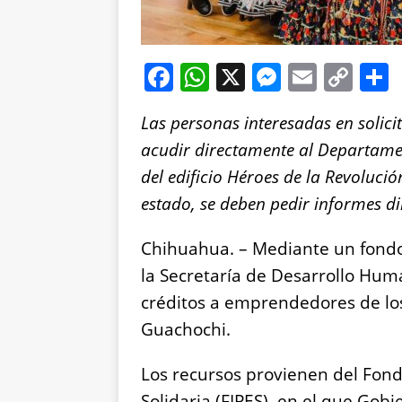
F
W
X
M
E
C
a
h
e
m
o
Las personas interesadas en solic
c
at
ss
ai
p
acudir directamente al Departamen
e
s
e
l
y
del edificio Héroes de la Revoluci
b
A
n
Li
estado, se deben pedir informes d
o
p
g
n
o
p
er
k
Chihuahua. – Mediante un fondo 
k
la Secretaría de Desarrollo Hu
créditos a emprendedores de lo
Guachochi.
Los recursos provienen del Fond
Solidaria (FIPES), en el que Gob