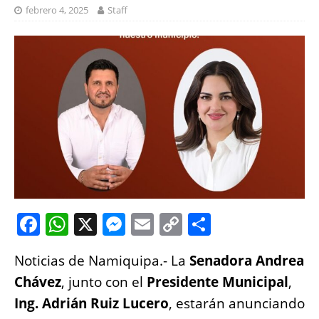
febrero 4, 2025
Staff
F
W
X
M
E
C
S
a
h
e
m
o
h
Noticias de Namiquipa.- La
Senadora Andrea
c
at
ss
ai
p
a
Chávez
, junto con el
Presidente Municipal
,
e
s
e
l
y
re
Ing. Adrián Ruiz Lucero
, estarán anunciando
b
A
n
Li