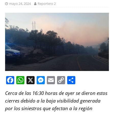
mayo 24, 2024
Reportero 2
F
W
X
M
E
C
S
a
h
e
m
o
h
Cerca de las 16:30 horas de ayer se dieron estos
c
at
ss
ai
p
a
cierres debido a la baja visibilidad generada
e
s
e
l
y
re
por los siniestros que afectan a la región
b
A
n
Li